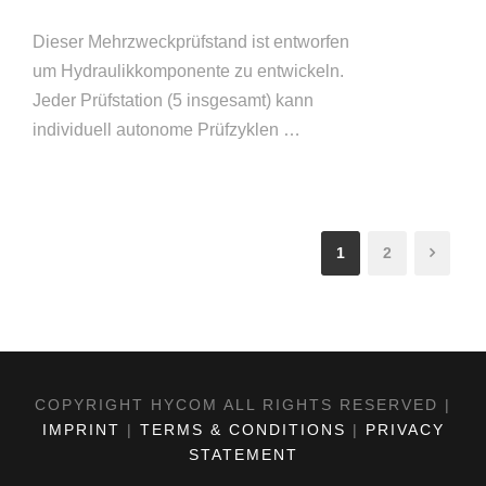
Dieser Mehrzweckprüfstand ist entworfen
um Hydraulikkomponente zu entwickeln.
Jeder Prüfstation (5 insgesamt) kann
individuell autonome Prüfzyklen …
1
2
COPYRIGHT HYCOM ALL RIGHTS RESERVED |
IMPRINT
|
TERMS & CONDITIONS
|
PRIVACY
STATEMENT