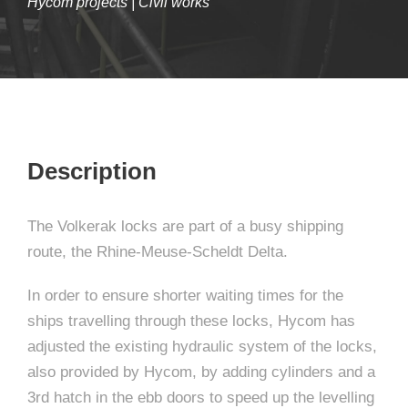
Hycom projects | Civil works
Description
The Volkerak locks are part of a busy shipping
route, the Rhine-Meuse-Scheldt Delta.
In order to ensure shorter waiting times for the
ships travelling through these locks, Hycom has
adjusted the existing hydraulic system of the locks,
also provided by Hycom, by adding cylinders and a
3rd hatch in the ebb doors to speed up the levelling