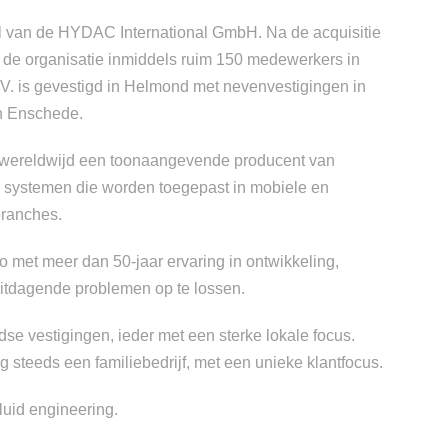
l van de HYDAC International GmbH. Na de acquisitie
t de organisatie inmiddels ruim 150 medewerkers in
. is gevestigd in Helmond met nevenvestigingen in
en Enschede.
wereldwijd een toonaangevende producent van
systemen die worden toegepast in mobiele en
 branches.
io met meer dan 50-jaar ervaring in ontwikkeling,
uitdagende problemen op te lossen.
e vestigingen, ieder met een sterke lokale focus.
teeds een familiebedrijf, met een unieke klantfocus.
luid engineering.