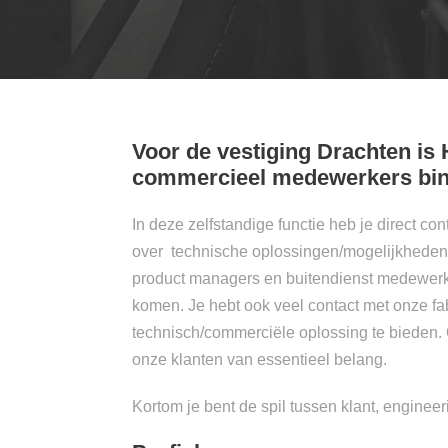
Voor de vestiging Drachten is
commercieel medewerkers binn
In deze zelfstandige functie heb je direct co
over technische oplossingen/mogelijkheden
product managers en buitendienst medewerker
komen. Je hebt ook veel contact met onze fa
technisch/commerciële oplossing te bieden.
onze klanten van essentieel belang.
Kortom je bent de spil tussen klant, engineer