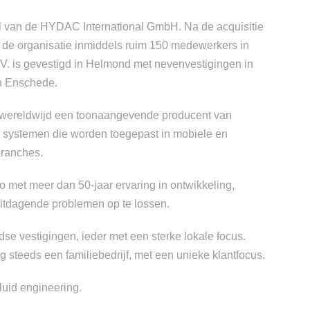
l van de HYDAC International GmbH. Na de acquisitie
t de organisatie inmiddels ruim 150 medewerkers in
. is gevestigd in Helmond met nevenvestigingen in
en Enschede.
wereldwijd een toonaangevende producent van
systemen die worden toegepast in mobiele en
 branches.
io met meer dan 50-jaar ervaring in ontwikkeling,
uitdagende problemen op te lossen.
e vestigingen, ieder met een sterke lokale focus.
teeds een familiebedrijf, met een unieke klantfocus.
luid engineering.