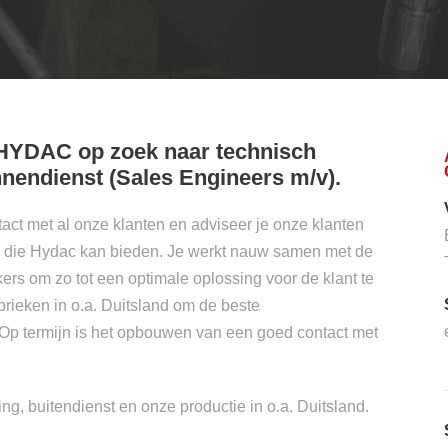
 HYDAC op zoek naar technisch
endienst (Sales Engineers m/v).
ntact met al onze klanten en adviseer je onze klanten
 die Hydac kan bieden. Je werkt nauw samen met de
s om zo tot een optimale oplossing voor de klant te
brieken in o.a. Duitsland om de beste
 Op termijn is het opbouwen van een goed contact met
ing, buitendienst en onze productie in o.a. Duitsland.