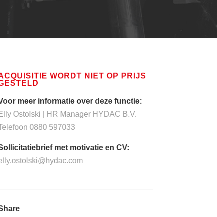
ACQUISITIE WORDT NIET OP PRIJS
GESTELD
Voor meer informatie over deze functie:
Elly Ostolski | HR Manager HYDAC B.V.
Telefoon 0880 597033
Sollicitatiebrief met motivatie en CV:
elly.ostolski@hydac.com
Share