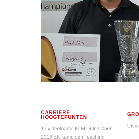
CARRIERE
GRO
HOOGTEPUNTEN
Uit m
13 x deelname KLM Dutch Open
2016 EK kampioen Teaching