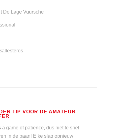
eit De Lage Vuursche
ssional
Ballesteros
DEN TIP VOOR DE AMATEUR
FER
s a game of patience, dus niet te snel
en in de baan! Elke slag opnieuw