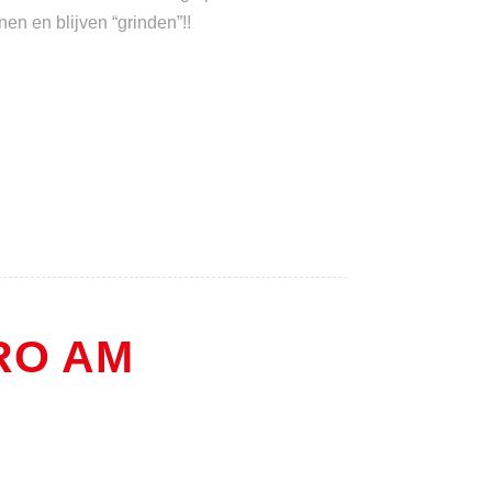
en en blijven “grinden”!!
RO AM