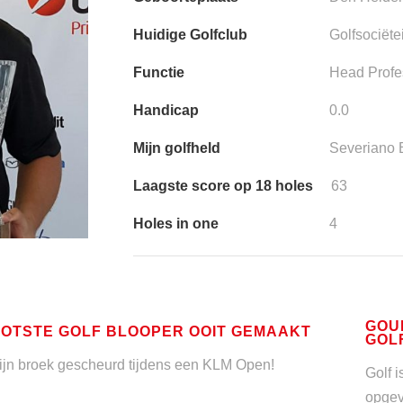
Huidige Golfclub
Golfsociët
Functie
Head Profe
Handicap
0.0
Mijn golfheld
Severiano 
Laagste score op 18 holes
63
Holes in one
4
GOU
OTSTE GOLF BLOOPER OOIT GEMAAKT
GOL
ijn broek gescheurd tijdens een KLM Open!
Golf i
opgev