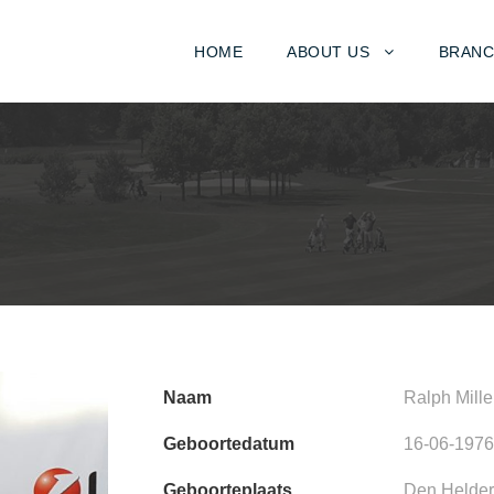
HOME
ABOUT US
BRANC
Naam
Ralph Mille
Geboortedatum
16-06-1976
Geboorteplaats
Den Helder